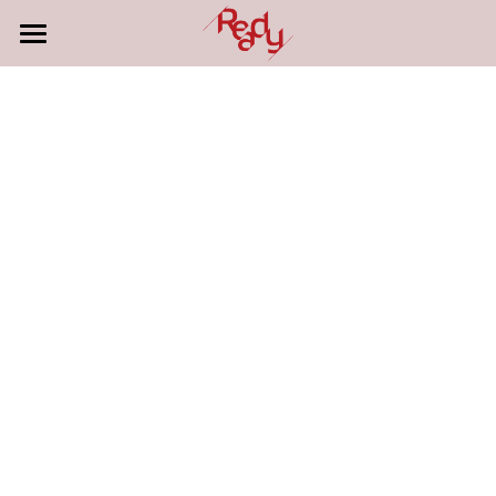
首頁
免費課程講座
認識肌力訓練
實體課程
健康知識庫
師資介紹
關於肌力銀行
報名單堂體驗課